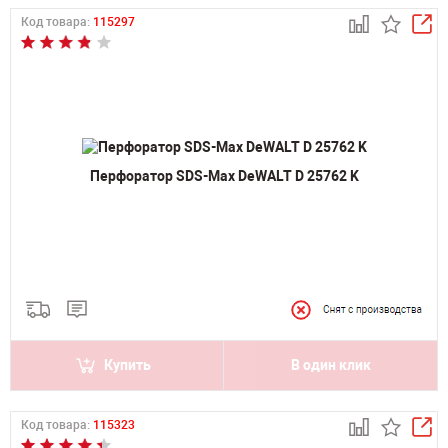
Код товара:
115297
Перфоратор SDS-Max DeWALT D 25762 K
Купить
В один клик
Код товара:
115323