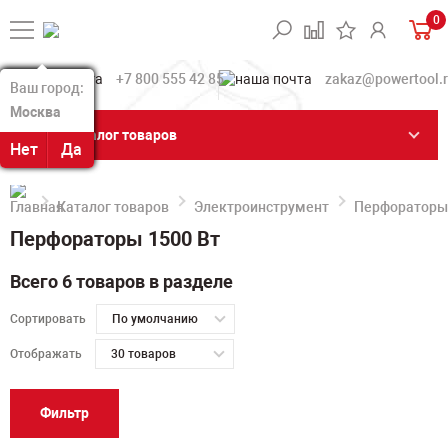
0
+7 800 555 42 85
zakaz@powertool.
Ваш город:
Ваш город:
Москва
Москва
Каталог товаров
Нет
Нет
Да
Да
Каталог товаров
Электроинструмент
Перфораторы
Перфораторы 1500 Вт
Всего 6 товаров в разделе
Сортировать
По умолчанию
Отображать
30 товаров
Фильтр