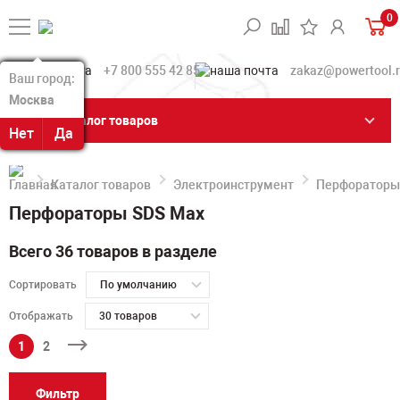
0
+7 800 555 42 85
zakaz@powertool.
Ваш город:
Ваш город:
Москва
Москва
Каталог товаров
Нет
Нет
Да
Да
Каталог товаров
Электроинструмент
Перфораторы
Перфораторы SDS Max
Всего 36 товаров в разделе
Сортировать
По умолчанию
Отображать
30 товаров
1
2
Фильтр