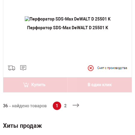
Перфоратор SDS-Max DeWALT D 25501 K
Купить
В один клик
36
– найдено товаров
1
2
Хиты продаж