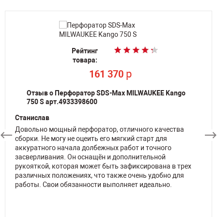
Рейтинг
Рейтинг
Рейтинг
Рейтинг
Рейтинг
товара:
товара:
товара:
товара:
товара:
По запросу
По запросу
p
p
p
161 370
161 370
213 988
Отзыв о Перфоратор SDS-Max MILWAUKEE Kango
750 S арт.4933398600
Станислав
Довольно мощный перфоратор, отличного качества
сборки. Не могу не оцеить его мягкий старт для
аккуратного начала долбежных работ и точного
засверливания. Он оснащён и дополнительной
рукояткой, которая может быть зафиксирована в трех
различных положениях, что также очень удобно для
работы. Свои обязанности выполняет идеально.