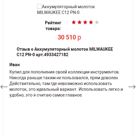
Рейтинг
Рейтинг
Рейтинг
Рейтинг
Рейтинг
Рейтинг
Рейтинг
Рейтинг
Рейтинг
Рейтинг
товара:
товара:
товара:
товара:
товара:
товара:
товара:
товара:
товара:
товара:
p
p
30 510
30 510
По запросу
По запросу
По запросу
По запросу
По запросу
p
p
p
49 990
49 990
49 990
Отзыв о Аккумуляторный молоток MILWAUKEE
C12 PN-0 арт.4933427182
Иван
Купил для пополнения своей коллекции инструментов.
Никогда раньше таким не пользовался, прям доволен.
Действительно, там где невозможно использовать
молоток, это идеальный вариант. Использовать легко и
удобно, это я считаю самое главное.