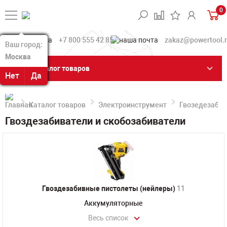
0
+7 800 555 42 85
zakaz@powertool.
Ваш город:
Ваш город:
Москва
Москва
Каталог товаров
Нет
Нет
Да
Да
Каталог товаров
Электроинструмент
Гвозедезабив
Гвоздезабиватели и скобозабиватели
Гвоздезабивные пистолеты (нейлеры)
11
Аккумуляторные
Весь список