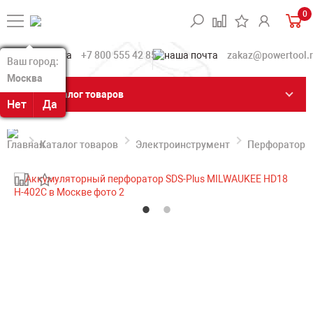
0
+7 800 555 42 85
zakaz@powertool.
Ваш город:
Ваш город:
Москва
Москва
Каталог товаров
Нет
Нет
Да
Да
Каталог товаров
Электроинструмент
Перфораторы