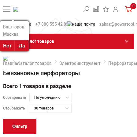
0
+7 800 555 42 85
zakaz@powertool.
Ваш город:
Ваш город:
Москва
Москва
Каталог товаров
Нет
Нет
Да
Да
Каталог товаров
Электроинструмент
Перфораторы
Бензиновые перфораторы
Всего 1 товаров в разделе
Сортировать
По умолчанию
Отображать
30 товаров
Фильтр