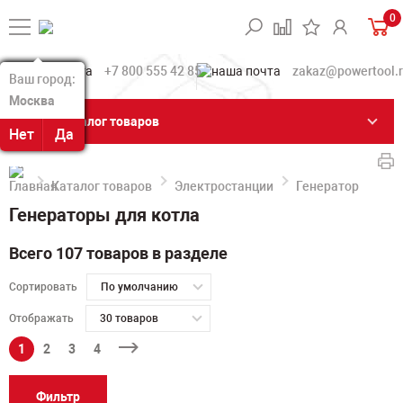
0
+7 800 555 42 85
zakaz@powertool.
Ваш город:
Ваш город:
Москва
Москва
Каталог товаров
Нет
Нет
Да
Да
Каталог товаров
Электростанции
Генераторы для 
Генераторы для котла
Всего 107 товаров в разделе
Сортировать
По умолчанию
Отображать
30 товаров
1
2
3
4
Фильтр