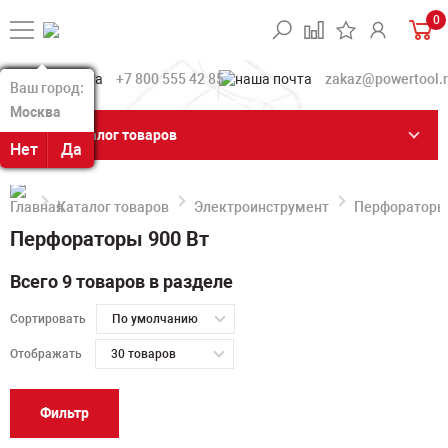
0
+7 800 555 42 85
zakaz@powertool.
Ваш город:
Ваш город:
Москва
Москва
Каталог товаров
Нет
Нет
Да
Да
Каталог товаров
Электроинструмент
Перфораторы
Перфораторы 900 Вт
Всего 9 товаров в разделе
Сортировать
По умолчанию
Отображать
30 товаров
Фильтр