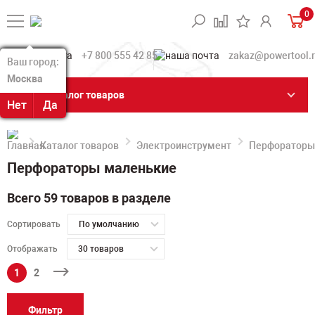
0
+7 800 555 42 85
zakaz@powertool.
Ваш город:
Ваш город:
Москва
Москва
Каталог товаров
Нет
Нет
Да
Да
Каталог товаров
Электроинструмент
Перфораторы
Перфораторы маленькие
Всего 59 товаров в разделе
Сортировать
По умолчанию
Отображать
30 товаров
1
2
Фильтр