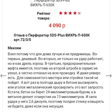
Рейтинг
Рейтинг
Рейтинг
Рейтинг
Рейтинг
товара:
товара:
товара:
товара:
товара:
По запросу
p
4 090
По запросу
По запросу
По запросу
Отзыв о Перфоратор SDS-Plus ВИХРЬ П-650К
арт.72/3/5
Максим
Взял потому что для дома лучше и не придумаешь. Во-
первых, дешевый. Во-вторых, не только на удар работает,
но и как дрель хорош. В-третьих, предохранительная
муфта имеется, поэтому на второй штробе в сервис не
уехал, а честно отпахал на всю проводку. И даже реверс
есть. Для самозанятого мастера или стройки такой не
пойдет. А вот раз в полгода дыру в бетоне высверлить
или уголок металлический просверлить это вот запросто.
Кстати, бетон он берет 24-миллиметровым буром, а в
металле делает отверстия на 13 миллиметров. И сила
удара у него 2,6 джоуля, поэтому полдня стенку ковырять
не будете, даже если она несущая.