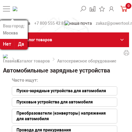
0
+7 800 555 42 85
zakaz@powertool.
Ваш город:
Ваш город:
Москва
Москва
Каталог товаров
Нет
Нет
Да
Да
Каталог товаров
Автосервисное оборудование
Авт
Автомобильные зарядные устройства
Часто ищут:
Пуско-зарядные устройства для автомобиля
Пусковые устройства для автомобиля
Преобразователи (конверторы) напряжения
для автомобиля
Провода для прикуривания