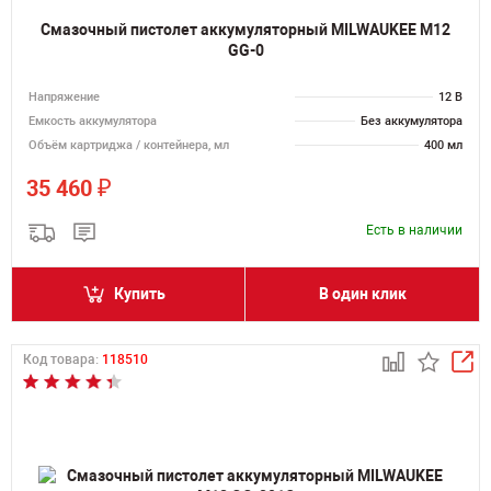
Смазочный пистолет аккумуляторный MILWAUKEE M12
GG-0
Напряжение
12 В
Емкость аккумулятора
Без аккумулятора
Объём картриджа / контейнера, мл
400 мл
₽
35 460
Есть в наличии
Купить
В один клик
Код товара:
118510