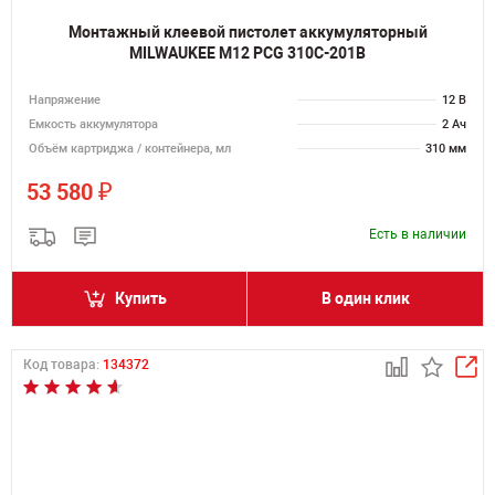
Монтажный клеевой пистолет аккумуляторный
MILWAUKEE M12 PCG 310C-201B
Напряжение
12 В
Емкость аккумулятора
2 Ач
Объём картриджа / контейнера, мл
310 мм
₽
53 580
Есть в наличии
Купить
В один клик
Код товара:
134372