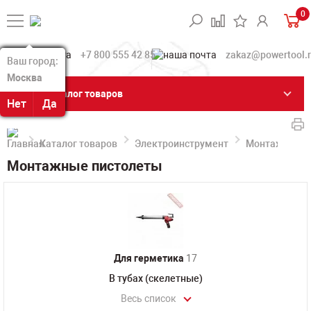
0
+7 800 555 42 85
zakaz@powertool.
Ваш город:
Ваш город:
Москва
Москва
Каталог товаров
Нет
Нет
Да
Да
Каталог товаров
Электроинструмент
Монтажные п
Монтажные пистолеты
Для герметика
17
В тубах (скелетные)
Весь список