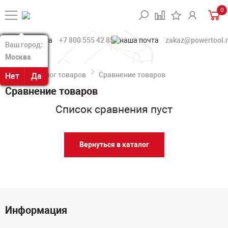
0
+7 800 555 42 85
zakaz@powertool.
Ваш город:
Ваш город:
Москва
Москва
Каталог товаров
Сравнение товаров
Нет
Нет
Да
Да
Сравнение товаров
Список сравнения пуст
Вернуться в каталог
Информация