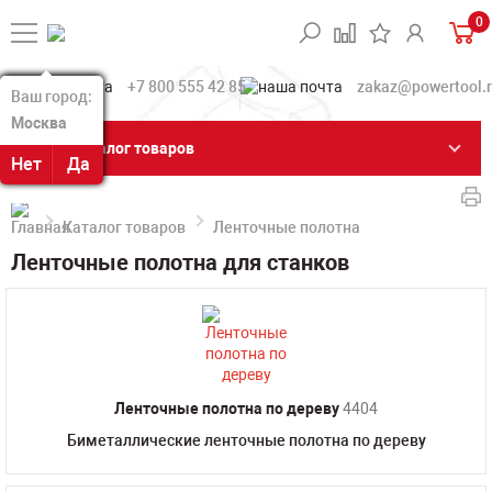
0
+7 800 555 42 85
zakaz@powertool.
Ваш город:
Ваш город:
Москва
Москва
Каталог товаров
Нет
Нет
Да
Да
Каталог товаров
Ленточные полотна
Ленточные полотна для станков
Ленточные полотна по дереву
4404
Биметаллические ленточные полотна по дереву