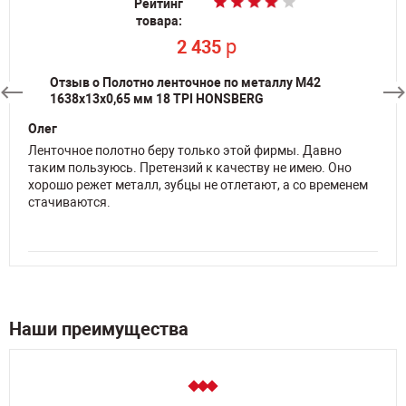
Рейтинг
Рейтинг
Рейтинг
Рейтинг
Рейтинг
Рейтинг
Рейтинг
Рейтинг
Рейтинг
Рейтинг
товара:
товара:
товара:
товара:
товара:
товара:
товара:
товара:
товара:
товара:
p
p
p
p
p
p
p
2 435
2 435
1 176
6 044
2 435
1 426
1 426
p
p
p
2 886
2 886
2 589
Отзыв о Полотно ленточное по металлу M42
1638х13х0,65 мм 18 TPI HONSBERG
Олег
Ленточное полотно беру только этой фирмы. Давно
таким пользуюсь. Претензий к качеству не имею. Оно
хорошо режет металл, зубцы не отлетают, а со временем
стачиваются.
Наши преимущества