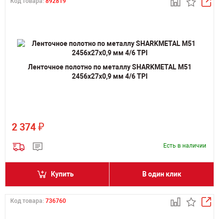
Код товара:
892819
Ленточное полотно по металлу SHARKMETAL M51
2456х27х0,9 мм 4/6 TPI
₽
2 374
Есть в наличии
Купить
В один клик
Код товара:
736760