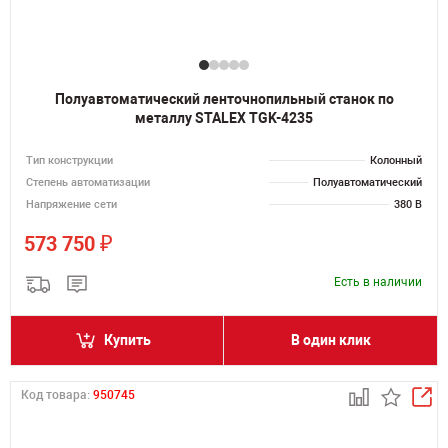
Полуавтоматический ленточнопильный станок по
металлу STALEX TGK-4235
Тип конструкции
Колонный
Степень автоматизации
Полуавтоматический
Напряжение сети
380 В
₽
573 750
Есть в наличии
Купить
В один клик
Код товара:
950745