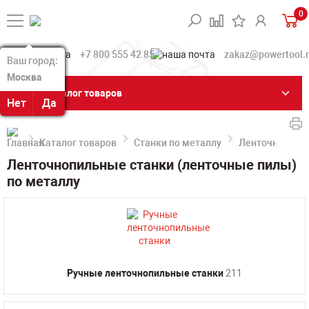
0
+7 800 555 42 85
zakaz@powertool.
Ваш город:
Ваш город:
Москва
Москва
Каталог товаров
Нет
Нет
Да
Да
Каталог товаров
Станки по металлу
Ленточнопильн
Ленточнопильные станки (ленточные пилы)
по металлу
Ручные ленточнопильные станки
211