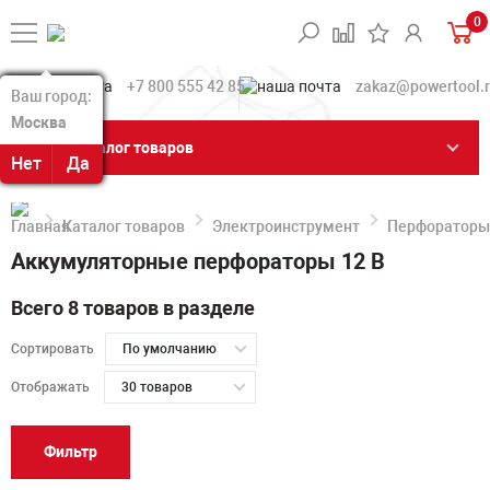
0
+7 800 555 42 85
zakaz@powertool.
Ваш город:
Ваш город:
Москва
Москва
Каталог товаров
Нет
Нет
Да
Да
Каталог товаров
Электроинструмент
Перфораторы
Аккумуляторные перфораторы 12 В
Всего 8 товаров в разделе
Сортировать
По умолчанию
Отображать
30 товаров
Фильтр