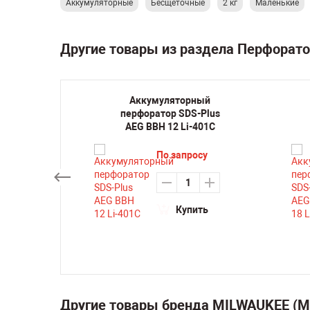
Аккумуляторные
Бесщеточные
2 кг
Маленькие
Другие товары из раздела Перфорато
ный
Аккумуляторный
-Plus
перфоратор SDS-Plus
H-402C
AEG BBH 12 Li-401C
По запросу
су
Купить
ть
Другие товары бренда MILWAUKEE (