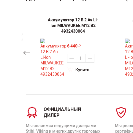
ручная
Аккумулятор 12 В 2 Ач Li-
а по
Ion MILWAUKEE M12 B2
EE M12
4932430064
6 440
₽
Купить
ть
ОФИЦИАЛЬНЫЙ
ДИЛЕР
Мы являемся ведущими дилерами
Мы реал
Stihl, Viking и многих других торговых
сертифи