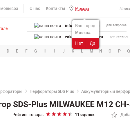
амовывоз
О нас
Контакты
Москва
info@powertool.ru
Ваш город:
для вопросов
Москва
zakaz@powertool.ru
для заказов
Нет
Да
D
E
F
G
H
I
J
K
L
M
N
O
P
Q
ерфораторы
Перфораторы SDS Plus
Аккумуляторный перфор
ор SDS-Plus MILWAUKEE M12 CH-
Рейтинг товара:
11 оценок
Доба