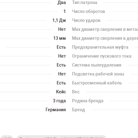
Два
Тип патрона
1
Число оборотов
1,1 Дж
Число ударов
Нет
Мах диаметр сверления в мета
13 мм
Мах диаметр сверления в дере
Есть
Предохранительная муфта
Нет
Ограничение пускового тока
Есть
Система пылеудаления
Нет
Подсветка рабочей зоны
Есть
Быстросменный кабель
Кейс
Вес
3 года
Родина бренда
Германия
Бренд