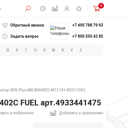
0
Обратный звонок
+7 495 788 79 93
Задать вопрос
+7 800 555 42 85
R
S
T
U
V
W
X
Y
Z
атор SDS-Plus MILWAUKEE M12 CH-402C FUEL
402C FUEL арт.4933441475
вить в избранное
Добавить к сравнению