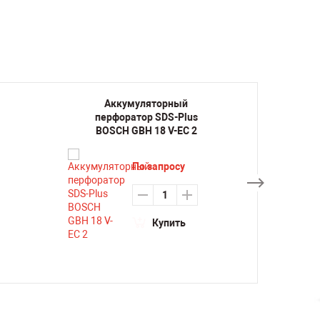
Аккумуляторный
Ак
перфоратор SDS-Plus
перф
BOSCH GBH 18 V-EC 2
BO
По запросу
Купить