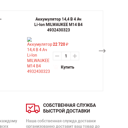
-
Аккумулятор 14,4 В 4 Ач
Аккуму
Li-Ion MILWAUKEE M14 B4
Ion 
4932430323
22 720
₽
Купить
СОБСТВЕННАЯ СЛУЖБА
БЫСТРОЙ ДОСТАВКИ
 каждому
Наша собственная служда доставки
 всех
организованно доставит ваш товар до