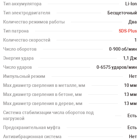
Тип аккумулятора
Li-Ion
Тип электродвигателя
Бесщеточный
Количество режимов работы
Два
Тип патрона
SDS-Plus
Количество скоростей
1
Число оборотов
0-900 об/мин
Энергия удара
1,1 Дж
Число ударов
0-6575 ударов/мин
Импульсный режим
Нет
Мах диаметр сверления в металле, мм
10 мм
Мах диаметр сверления в бетоне, мм
13 мм
Мах диаметр сверления в дереве, мм
13 мм
Система стабилизации числа оборотов под
Есть
нагрузкой
Предохранительная муфта
Есть
Антивибрационная система
Нет