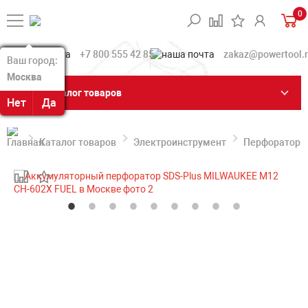
0
+7 800 555 42 85
zakaz@powertool.
Ваш город:
Ваш город:
Москва
Москва
Каталог товаров
Нет
Нет
Да
Да
Каталог товаров
Электроинструмент
Перфораторы