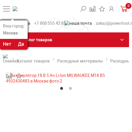
0
+7 800 555 42 85
zakaz@powertool.
Ваш город:
Ваш город:
Москва
Москва
Каталог товаров
Нет
Нет
Да
Да
Каталог товаров
Расходные материалы
Расходные