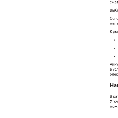
сжат
Выби
Осно
мень
К до
Акку
в ус
элек
На
В ка
Уточ
можн