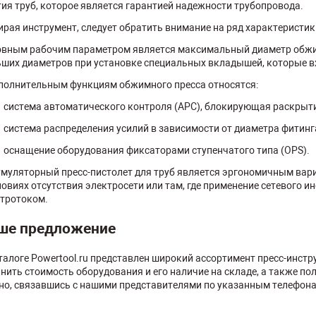
ия труб, которое является гарантией надежности трубопровода.
рая инструмент, следует обратить внимание на ряд характеристик
вным рабочим параметром является максимальный диаметр обжим
ших диаметров при установке специальных вкладышей, которые в
полнительным функциям обжимного пресса относятся:
система автоматического контроля (APC), блокирующая раскрыт
система распределения усилий в зависимости от диаметра фитинг
оснащение оборудования фиксаторами ступенчатого типа (OPS).
муляторный пресс-пистолет для труб является эргономичным вари
ловиях отсутствия электросети или там, где применение сетевого 
тротоком.
ше предложение
талоге Powertool.ru представлен широкий ассортимент пресс-инст
нить стоимость оборудования и его наличие на складе, а также п
о, связавшись с нашими представителями по указанным телефон