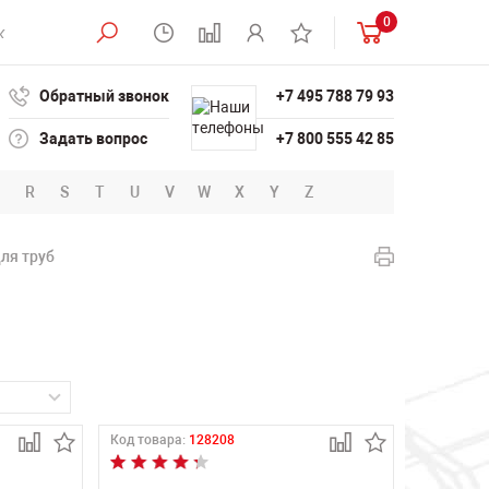
0
Обратный звонок
+7 495 788 79 93
Задать вопрос
+7 800 555 42 85
R
S
T
U
V
W
X
Y
Z
ля труб
Код товара:
128208