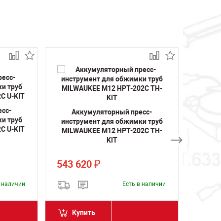
сс-
Ак
Аккумуляторный пресс-
и труб
инстр
инструмент для обжимки труб
C U-KIT
MILWA
MILWAUKEE M12 HPT-202C TH-
KIT
543 620
543 
₽
в наличии
Есть в наличии
Купить
Ку