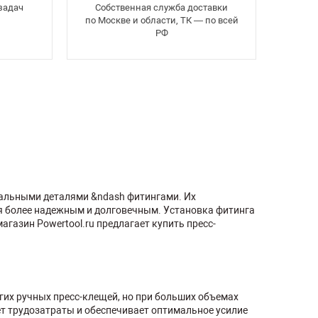
задач
Собственная служба доставки
по Москве и области, ТК — по всей
РФ
альными деталями &ndash фитингами. Их
ся более надежным и долговечным. Установка фитинга
газин Powertool.ru предлагает купить пресс-
их ручных пресс-клещей, но при больших объемах
т трудозатраты и обеспечивает оптимальное усилие