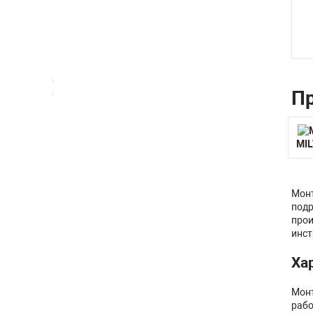
Пр
MI
Монт
подр
прои
инст
Ха
Монт
рабо