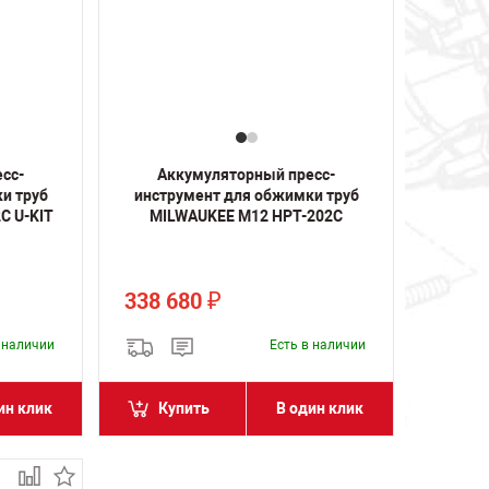
сс-
Аккумуляторный пресс-
и труб
инструмент для обжимки труб
C U-KIT
MILWAUKEE M12 HPT-202C
338 680
₽
в наличии
Есть в наличии
ин клик
Купить
В один клик