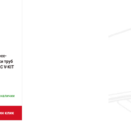
сс-
и труб
C V-KIT
в наличии
ин клик