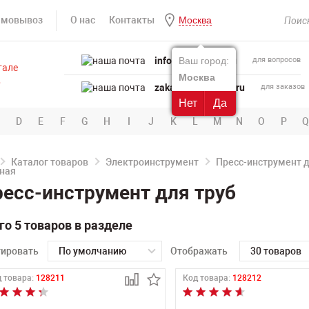
амовывоз
О нас
Контакты
Москва
info@powertool.ru
Ваш город:
для вопросов
Москва
zakaz@powertool.ru
для заказов
Нет
Да
D
E
F
G
H
I
J
K
L
M
N
O
P
Q
Каталог товаров
Электроинструмент
Пресс-инструмент д
есс-инструмент для труб
го 5 товаров в разделе
тировать
По умолчанию
Отображать
30 товаров
 товара:
128211
Код товара:
128212