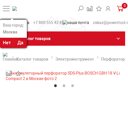
0
+7 800 555 42 85
zakaz@powertool.
Ваш город:
Ваш город:
Москва
Москва
Каталог товаров
Нет
Нет
Да
Да
Каталог товаров
Электроинструмент
Перфораторы