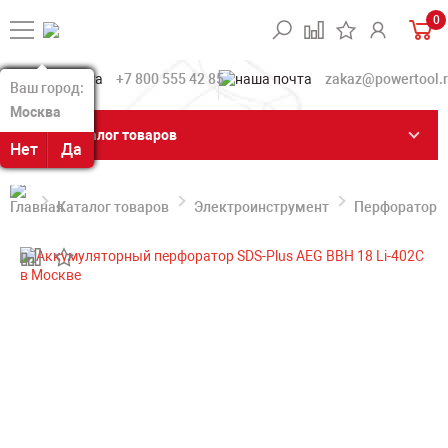
0
+7 800 555 42 85
zakaz@powertool.
Ваш город:
Ваш город:
Москва
Москва
Каталог товаров
Нет
Нет
Да
Да
Каталог товаров
Электроинструмент
Перфораторы