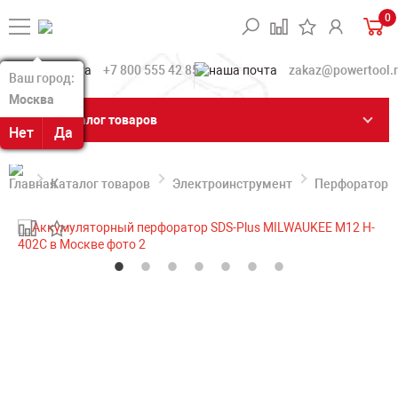
0
+7 800 555 42 85
zakaz@powertool.
Ваш город:
Ваш город:
Москва
Москва
Каталог товаров
Нет
Нет
Да
Да
Каталог товаров
Электроинструмент
Перфораторы