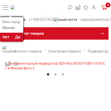
0
+7 800 555 42 85
zakaz@powertool.
Ваш город:
Ваш город:
Москва
Москва
Каталог товаров
Нет
Нет
Да
Да
Каталог товаров
Электроинструмент
Перфораторы