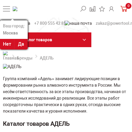
0
+7 800 555 42 85
zakaz@powertool.
Ваш город:
Ваш город:
Москва
Москва
Каталог товаров
Нет
Нет
Да
Да
Бренды
АДЕЛЬ
Группа компаний «Адель» занимает лидирующие позиции в
формировании рынка алмазного инструмента в России. Мы
несём ответственность за все этапы производства, начиная от
инженерных исследований до реализации. Все этапы работ
сосредоточены практически в одних руках, отсюда высокие
показатели качества и уровня исполнения.
Каталог товаров АДЕЛЬ