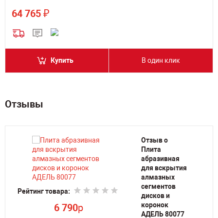
₽
64 765
Купить
В один клик
Отзывы
Отзыв о
Плита
абразивная
для вскрытия
алмазных
Ре
сегментов
Рейтинг товара:
дисков и
коронок
6 790
p
АДЕЛЬ 80077