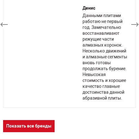
Денис
Данными плитами
работаю не первый
год. Замечательно
восстанавливают
режущие части
х
алмазных коронок.
Несколько движений
и алмазные сегменты
я,
вновь готовы
продолжать бурение.
Невысокая
ов
стоимость и хорошее
качество главные
достоинства данной
абразивной плиты.
Показать все бренды