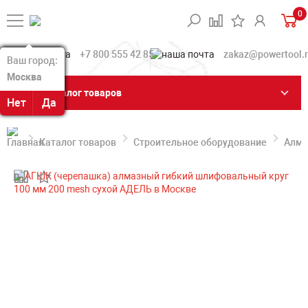
0
+7 800 555 42 85
zakaz@powertool.
Ваш город:
Ваш город:
Москва
Москва
Каталог товаров
Нет
Нет
Да
Да
Каталог товаров
Строительное оборудование
Алма