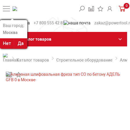
0
+7 800 555 42 85
zakaz@powertool.
Ваш город:
Ваш город:
Москва
Москва
Каталог товаров
Нет
Нет
Да
Да
Каталог товаров
Строительное оборудование
Алма