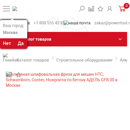
0
+7 800 555 42 85
zakaz@powertool.
Ваш город:
Ваш город:
Москва
Москва
Каталог товаров
Нет
Нет
Да
Да
Каталог товаров
Строительное оборудование
Алма