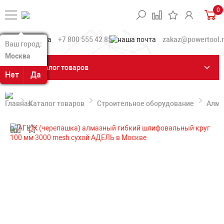
0
+7 800 555 42 85
zakaz@powertool.
Ваш город:
Ваш город:
Москва
Москва
Каталог товаров
Нет
Нет
Да
Да
Каталог товаров
Строительное оборудование
Алма