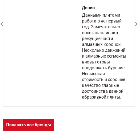
Денис
Данными плитами
работаю не первый
год. Замечательно
восстанавливают
режущие части
х
алмазных коронок.
Несколько движений
и алмазные сегменты
я,
вновь готовы
продолжать бурение.
Невысокая
ов
стоимость и хорошее
качество главные
достоинства данной
абразивной плиты.
Показать все бренды