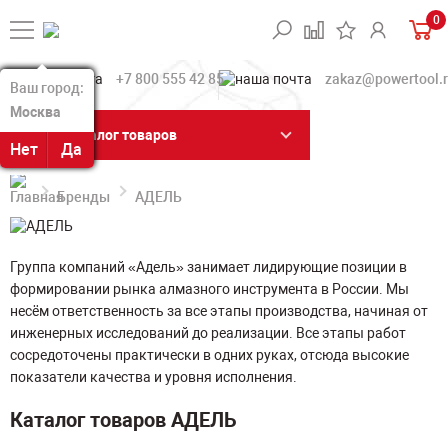
0
+7 800 555 42 85
zakaz@powertool.
Ваш город:
Ваш город:
Москва
Москва
Каталог товаров
Нет
Нет
Да
Да
Бренды
АДЕЛЬ
Группа компаний «Адель» занимает лидирующие позиции в
формировании рынка алмазного инструмента в России. Мы
несём ответственность за все этапы производства, начиная от
инженерных исследований до реализации. Все этапы работ
сосредоточены практически в одних руках, отсюда высокие
показатели качества и уровня исполнения.
Каталог товаров АДЕЛЬ