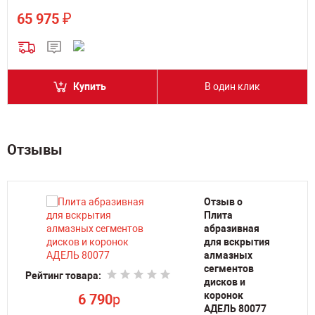
₽
65 975
Купить
В один клик
Отзывы
Отзыв о
Плита
абразивная
для вскрытия
алмазных
Ре
сегментов
Рейтинг товара:
дисков и
коронок
6 790
p
АДЕЛЬ 80077