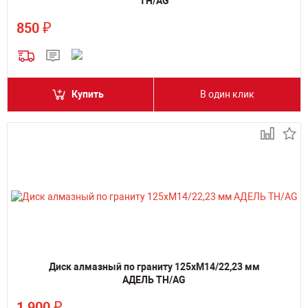
TH/AG
₽
850
Купить
В один клик
Диск алмазный по граниту 125хM14/22,23 мм
АДЕЛЬ TH/AG
₽
1 900