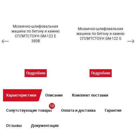
Мозаично-шлифовальная
Мозаично-шлифовальная
машина по бетону и камню
машина по бетону и камню
СПЛИТСТОУН GM-122 E
СПЛИТСТОУН GM-122 G
380В
Подробнее
Подробнее
Характеристики
Описание
Комплект поставки
10
Сопутствующие товары
Оплата и доставка
Гарантия
Отзывы
Документация