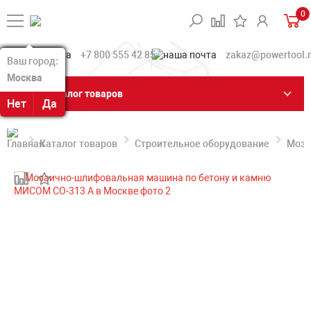
0
+7 800 555 42 85
zakaz@powertool.
Ваш город:
Ваш город:
Москва
Москва
Каталог товаров
Нет
Нет
Да
Да
Каталог товаров
Строительное оборудование
Моза