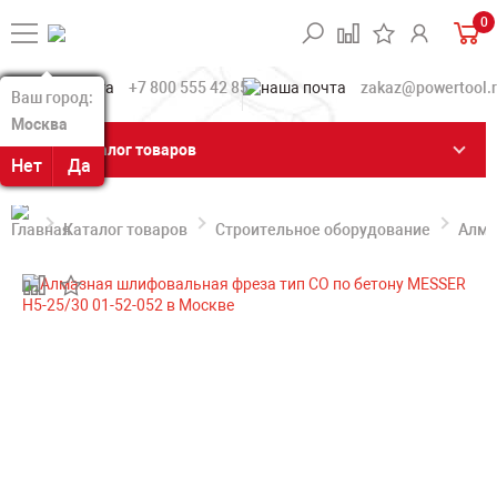
0
+7 800 555 42 85
zakaz@powertool.
Ваш город:
Ваш город:
Москва
Москва
Каталог товаров
Нет
Нет
Да
Да
Каталог товаров
Строительное оборудование
Алма