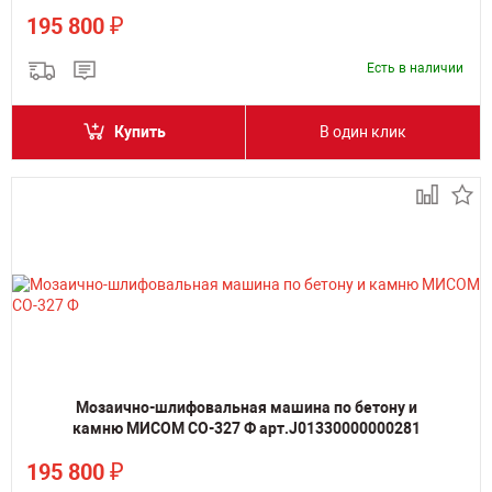
₽
195 800
Есть в наличии
Купить
В один клик
Мозаично-шлифовальная машина по бетону и
камню МИСОМ СО-327 Ф арт.J01330000000281
₽
195 800