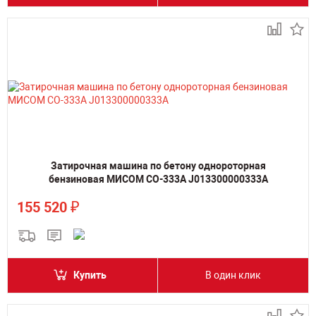
Затирочная машина по бетону однороторная
бензиновая МИСОМ CО-333А J013300000333A
₽
155 520
Купить
В один клик