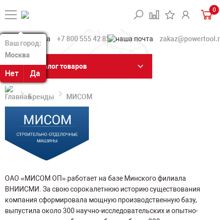
0
+7 800 555 42 85
zakaz@powertool.
Ваш город:
Ваш город:
Москва
Москва
Каталог товаров
Нет
Нет
Да
Да
Бренды
МИСОМ
ОАО «МИСОМ ОП» работает на базе Минского филиала
ВНИИСМИ. За свою сорокалетнюю историю существования
компания сформировала мощную производственную базу,
выпустила около 300 научно-исследовательских и опытно-