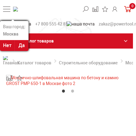
0
+7 800 555 42 85
zakaz@powertool.
Ваш город:
Ваш город:
Москва
Москва
Каталог товаров
Нет
Нет
Да
Да
Каталог товаров
Строительное оборудование
Моза