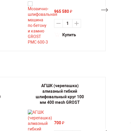
965 580
₽
Купить
АГШК (черепашка)
АГ
алмазный гибкий
ал
0
шлифовальный круг 100
шлифо
мм 400 mesh GROST
мм
700
₽