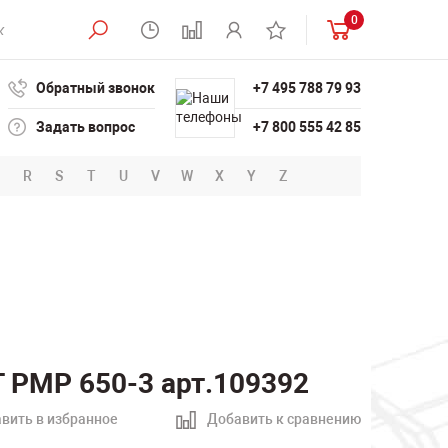
0
Обратный звонок
+7 495 788 79 93
Задать вопрос
+7 800 555 42 85
R
S
T
U
V
W
X
Y
Z
 PMP 650-3 арт.109392
вить в избранное
Добавить к сравнению