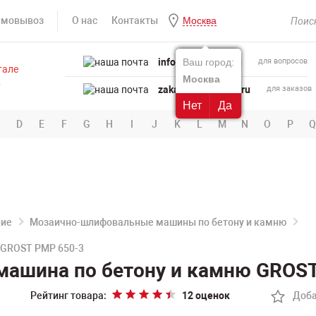
амовывоз
О нас
Контакты
Москва
info@powertool.ru
Ваш город:
для вопросов
Москва
zakaz@powertool.ru
для заказов
Нет
Да
D
E
F
G
H
I
J
K
L
M
N
O
P
Q
ние
Мозаично-шлифовальные машины по бетону и камню
 GROST PMP 650-3
ашина по бетону и камню GROST
Рейтинг товара:
12 оценок
Доба