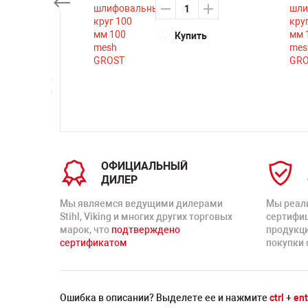
су
Купить
ть
ОФИЦИАЛЬНЫЙ
ДИЛЕР
Мы являемся ведущими дилерами
Мы реал
Stihl, Viking и многих других торговых
сертифи
марок, что
подтверждено
продукц
сертификатом
покупки 
Ошибка в описании? Выделете ее и нажмите
ctrl
+
ent