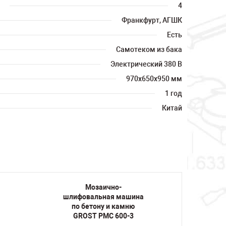
4
Франкфурт, АГШК
Есть
Самотеком из бака
Электрический 380 В
970х650х950 мм
1 год
Китай
Мозаично-
шлифовальная машина
шлиф
по бетону и камню
по
GROST PMC 600-3
GR