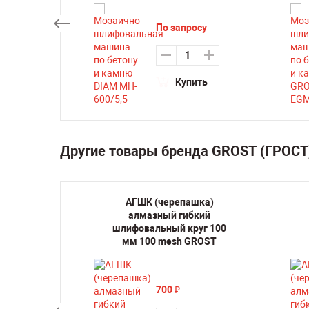
су
По запросу
ть
Купить
Другие товары бренда GROST (ГРОСТ
ми с 6
АГШК (черепашка)
ну и
алмазный гибкий
я
шлифовальный круг 100
ной
мм 100 mesh GROST
M-250
700
₽