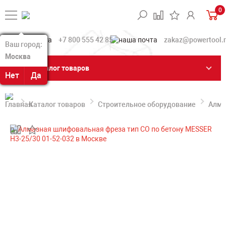
0
+7 800 555 42 85
zakaz@powertool.
Ваш город:
Ваш город:
Москва
Москва
Каталог товаров
Нет
Нет
Да
Да
Каталог товаров
Строительное оборудование
Алма