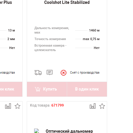
r Plus
Coolshot Lite Stabilized
Дальность измерения,
13 м
1460 м
мах
2 мм
Точность измерения
max 0,75 м
Встроенная камера -
Нет
Нет
целеискатель
ин клик
Купить
В один клик
Код товара:
671799