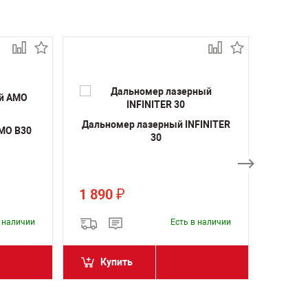
Дальномер лазерный INFINITER
MO B30
Дальн
30
1 890
2 39
₽
в наличии
Есть в наличии
Купить
Ку