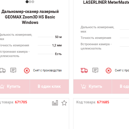
LASERLINER MeterMaste
Дальномер-сканер лазерный
GEOMAX Zoom3D HS Basic
Windows
Дальность измерения,
мах
Дальность измерения,
50 м
Точность измерения
мах
Встроенная камера -
Точность измерения
1,2 мм
целеискатель
Встроенная камера -
Есть
целеискатель
Купить
В один клик
Купить
В од
 товара:
671705
Код товара:
671685