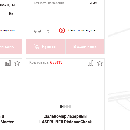
Точность измерения
3 мм
max 0,5 м
Нет
ин клик
Купить
В один клик
Код товара:
655833
ый
Дальномер лазерный
-Master
LASERLINER DistanceCheck