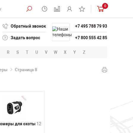
0
Обратный звонок
+7 495 788 79 93
Задать вопрос
+7 800 555 42 85
R
S
T
U
V
W
X
Y
Z
еры
Страница 8
омеры для охоты
12