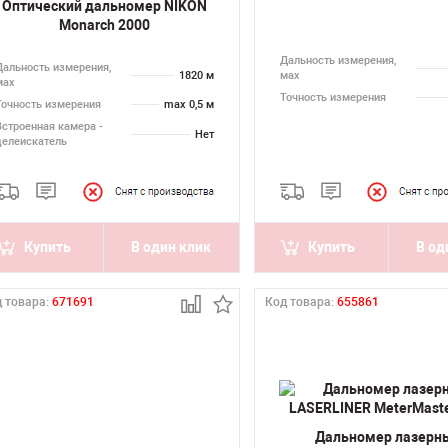
Оптический дальномер NIKON
Monarch 2000
Дальность измерения,
Дальность измерения,
1820 м
мах
мах
Точность измерения
Точность измерения
max 0,5 м
Встроенная камера -
Нет
целеискатель
Купить
В один клик
Купить
В од
 товара:
671691
Код товара:
655861
Дальномер лазерн