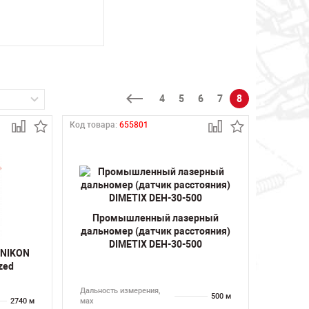
4
5
6
7
8
Код товара:
655801
Промышленный лазерный
дальномер (датчик расстояния)
DIMETIX DEH-30-500
 NIKON
zed
Дальность измерения,
500 м
2740 м
мах