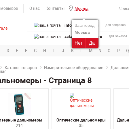
амовывоз
О нас
Контакты
Москва
info@powertool.ru
Ваш город:
для вопросов
Москва
zakaz@powertool.ru
для заказов
Нет
Да
D
E
F
G
H
I
J
K
L
M
N
O
P
Q
Каталог товаров
Измерительное оборудование
Дальном
льномеры - Страница 8
азерные дальномеры
Оптические дальномеры
Дальн
214
35