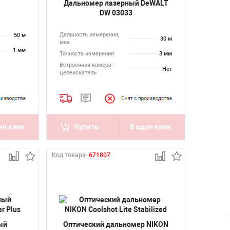
Дальномер лазерный DeWALT
DW 03033
Дальность измерения,
50 м
30 м
мах
1 мм
Точность измерения
3 мм
Встроенная камера -
Нет
целеискатель
ин клик
Купить
В один клик
Код товара:
671807
ый
Оптический дальномер NIKON