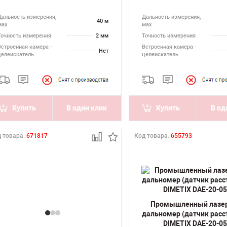
Дальность измерения,
Дальность измерения,
40 м
мах
мах
Точность измерения
2 мм
Точность измерения
Встроенная камера -
Встроенная камера -
Нет
целеискатель
целеискатель
Купить
В один клик
Купить
В од
 товара:
671817
Код товара:
655793
Промышленный лазе
дальномер (датчик расс
DIMETIX DAE-20-0