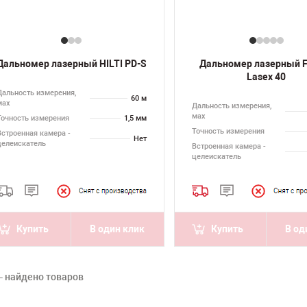
Дальномер лазерный HILTI PD-S
Дальномер лазерный 
Lasex 40
Дальность измерения,
60 м
мах
Дальность измерения,
мах
Точность измерения
1,5 мм
Точность измерения
Встроенная камера -
Нет
целеискатель
Встроенная камера -
целеискатель
Купить
В один клик
Купить
В од
– найдено товаров