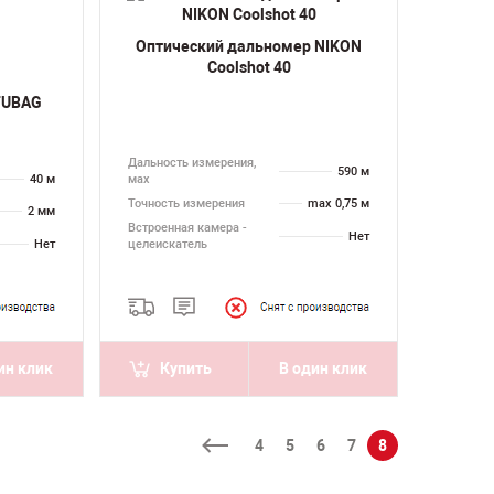
Оптический дальномер NIKON
Coolshot 40
FUBAG
Дальность измерения,
590 м
40 м
мах
Точность измерения
max 0,75 м
2 мм
Встроенная камера -
Нет
Нет
целеискатель
ин клик
Купить
В один клик
4
5
6
7
8