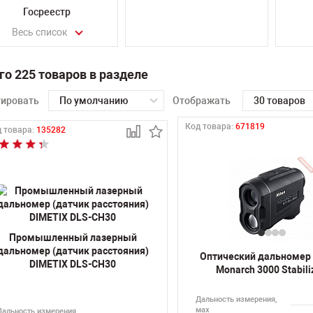
Госреестр
Весь список
го 225 товаров в разделе
тировать
По умолчанию
Отображать
30 товаров
Код товара:
671819
 товара:
135282
Промышленный лазерный
дальномер (датчик расстояния)
Оптический дальномер
DIMETIX DLS-CH30
Monarch 3000 Stabili
Дальность измерения,
мах
Дальность измерения,