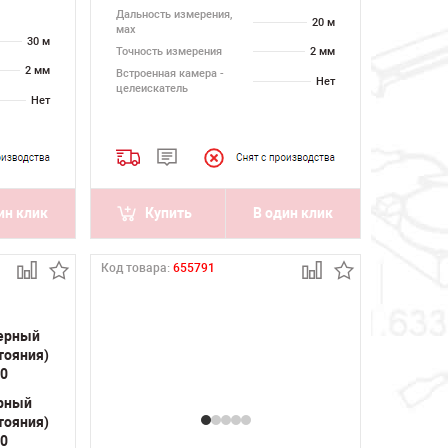
Дальность измерения,
20 м
мах
30 м
Точность измерения
2 мм
2 мм
Встроенная камера -
Нет
целеискатель
Нет
ин клик
Купить
В один клик
Код товара:
655791
рный
тояния)
50