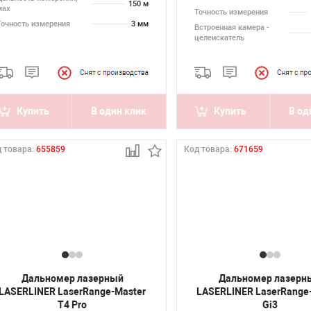
150 м
мах
Точность измерения
Точность измерения
3 мм
Встроенная камера -
целеискатель
Купить
В один клик
Купить
В од
 товара:
655859
Код товара:
671659
Дальномер лазерный
Дальномер лазерн
LASERLINER LaserRange-Master
LASERLINER LaserRange
T4 Pro
Gi3