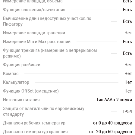
Измерение площади, объема
Есть
Функция сложения/вычитания
Есть
Вычисление длин недоступных участков по
Есть
Пифагору
Измерение площади трапеции
Нет
Измерение Min и Max расстояний
Есть
Функция трекинга (измерение в непрерывном
Есть
режиме)
Функция разбивки
Нет
Компас
Нет
Калькулятор
Нет
Функция OffSet (смещение)
Нет
Источник питания
Тип AAA x 2 штуки
Защита от влаги/пыли по европейскому
IP54
стандарту
Диапазон рабочих температур
от 0 до 40 градусов
Диапазон температур хранения
от -20 до 60 градусов