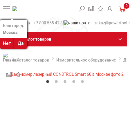
0
+7 800 555 42 85
zakaz@powertool.
Ваш город:
Ваш город:
Москва
Москва
Каталог товаров
Нет
Нет
Да
Да
Каталог товаров
Измерительное оборудование
Да