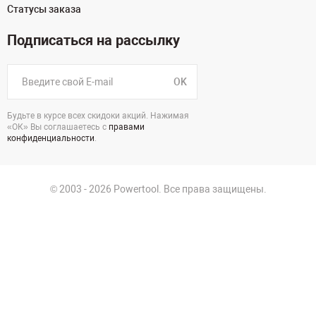
Статусы заказа
Подписаться на рассылку
OK
Будьте в курсе всех скидоки акций. Нажимая
«ОК» Вы соглашаетесь с
правами
конфиденциальности
.
© 2003 - 2026 Powertool. Все права защищены.
125130, г. Москва, Нарвская ул., д.2, стр.5, офис 207
Политика в отношении обработки персональных данных
Политика конфиденциальности