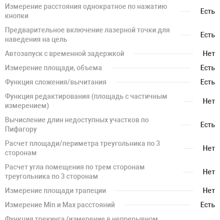
Измерение расстояния однократное по нажатию
Есть
кнопки
Предварительное включение лазерной точки для
Есть
наведения на цель
Автозапуск с временной задержкой
Нет
Измерение площади, объема
Есть
Функция сложения/вычитания
Есть
Функция редактирования (площадь с частичным
Нет
измерением)
Вычисление длин недоступных участков по
Есть
Пифагору
Расчет площади/периметра треугольника по 3
Нет
сторонам
Расчет угла помещения по трем сторонам
Нет
треугольника по 3 сторонам
Измерение площади трапеции
Нет
Измерение Min и Max расстояний
Есть
Функция трекинга (измерение в непрерывном