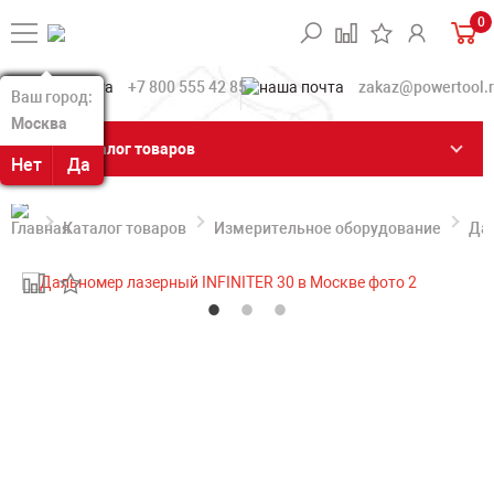
0
+7 800 555 42 85
zakaz@powertool.
Ваш город:
Ваш город:
Москва
Москва
Каталог товаров
Нет
Нет
Да
Да
Каталог товаров
Измерительное оборудование
Да