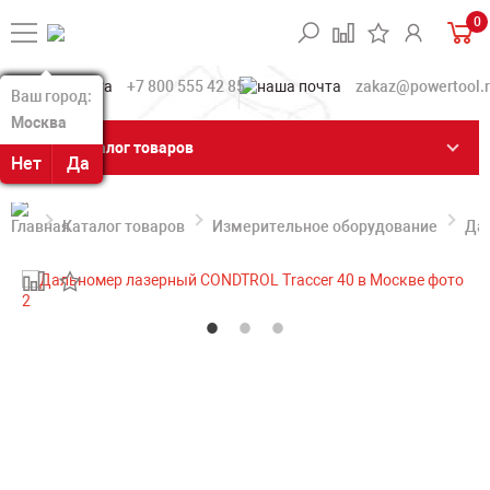
0
+7 800 555 42 85
zakaz@powertool.
Ваш город:
Ваш город:
Москва
Москва
Каталог товаров
Нет
Нет
Да
Да
Каталог товаров
Измерительное оборудование
Да