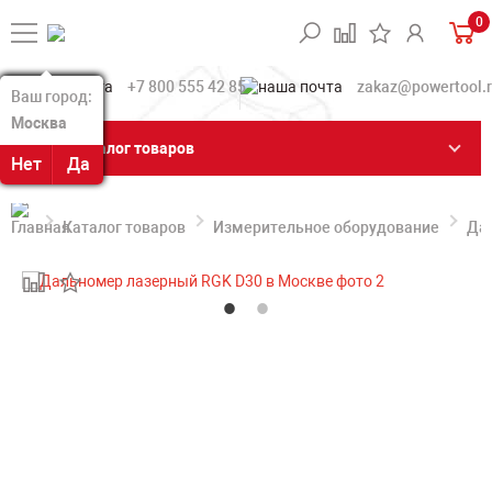
0
+7 800 555 42 85
zakaz@powertool.
Ваш город:
Ваш город:
Москва
Москва
Каталог товаров
Нет
Нет
Да
Да
Каталог товаров
Измерительное оборудование
Да