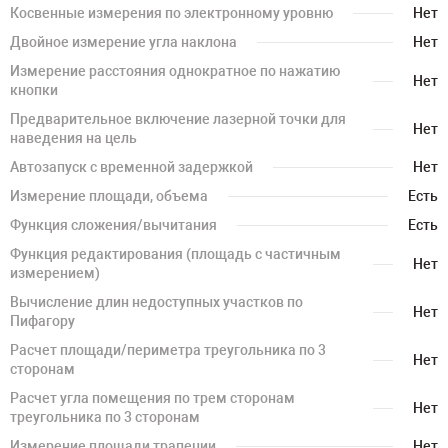
Косвенные измерения по электронному уровню
Нет
Двойное измерение угла наклона
Нет
Измерение расстояния однократное по нажатию
Нет
кнопки
Предварительное включение лазерной точки для
Нет
наведения на цель
Автозапуск с временной задержкой
Нет
Измерение площади, объема
Есть
Функция сложения/вычитания
Есть
Функция редактирования (площадь с частичным
Нет
измерением)
Вычисление длин недоступных участков по
Нет
Пифагору
Расчет площади/периметра треугольника по 3
Нет
сторонам
Расчет угла помещения по трем сторонам
Нет
треугольника по 3 сторонам
Измерение площади трапеции
Нет