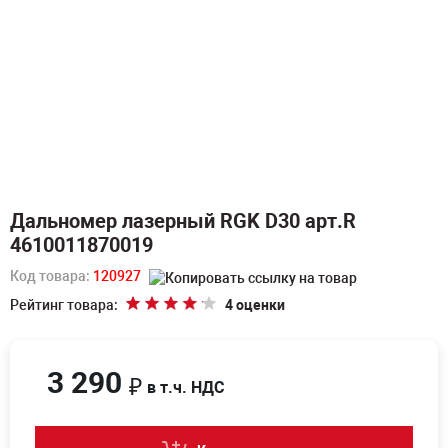
Дальномер лазерный RGK D30 арт.R
4610011870019
Код товара:
120927
Рейтинг товара:
4 оценки
3 290
₽
в т.ч. НДС