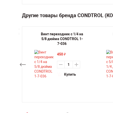
Другие товары бренда CONDTROL (К
ерный
Винт переходник с 1/4 на
P5
5/8 дюйма CONDTROL 1-
7-036
450
₽
ть
Купить