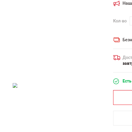
Наш
Кол-во
Безн
Дост
завт
Есть