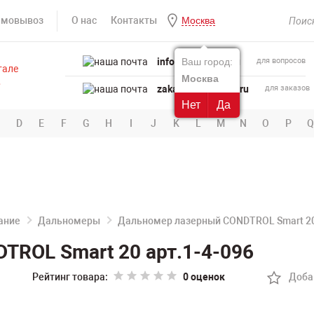
амовывоз
О нас
Контакты
Москва
info@powertool.ru
Ваш город:
для вопросов
Москва
zakaz@powertool.ru
для заказов
Нет
Да
D
E
F
G
H
I
J
K
L
M
N
O
P
Q
ание
Дальномеры
Дальномер лазерный CONDTROL Smart 2
TROL Smart 20 арт.1-4-096
Рейтинг товара:
0 оценок
Доба