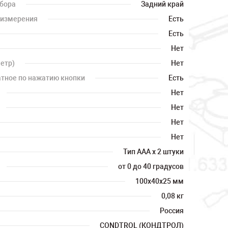
ибора
Задний край
 измерения
Есть
Есть
Нет
етр)
Нет
тное по нажатию кнопки
Есть
Нет
Нет
Нет
Нет
Тип AAA x 2 штуки
от 0 до 40 градусов
100х40х25 мм
0,08 кг
Россия
CONDTROL (КОНДТРОЛ)