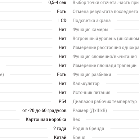
0,5-4 сек
Выбор точки отсчета, часть пр
Есть
Отмена результата последнего
LCD
Подсветка экрана
Нет
Функция камеры
Нет
Встроенный уровень (инклином
Нет
Измерение расстояния однокра
Нет
Функция сложения/вычитания
Нет
Измерение площади трапеции
е)
Есть
Функция разбивки
Нет
Калькулятор
Нет
Источник питания
IP54
Диапазон рабочих температур
от -20 до 60 градусов
Размер (ДхШхВ)
Картонная коробка
Вес
2 года
Родина бренда
Китай
Бренд