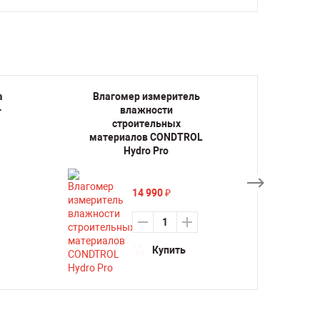
а
Влагомер измеритель
Влаг
-
влажности
строительных
материалов CONDTROL
мате
Hydro Pro
14 990
₽
Купить