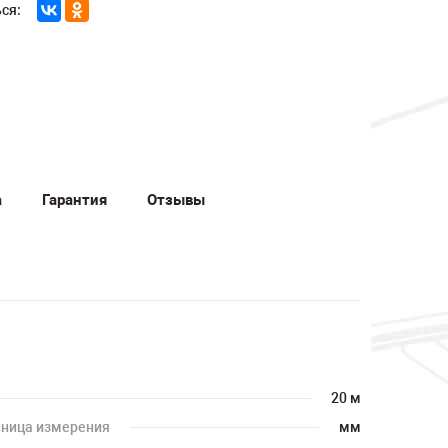
ся:
а
Гарантия
Отзывы
20 м
ница измерения
мм