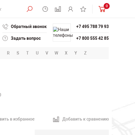
0
Обратный звонок
+7 495 788 79 93
Задать вопрос
+7 800 555 42 85
R
S
T
U
V
W
X
Y
Z
0
вить в избранное
Добавить к сравнению