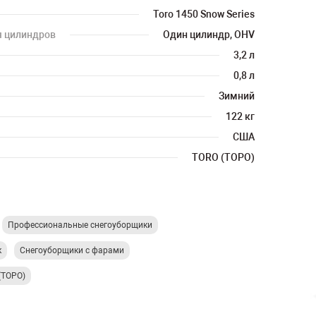
Toro 1450 Snow Series
я цилиндров
Один цилиндр, OHV
3,2 л
0,8 л
Зимний
122 кг
США
TORO (ТОРО)
Профессиональные снегоуборщики
к
Снегоуборщики с фарами
(ТОРО)