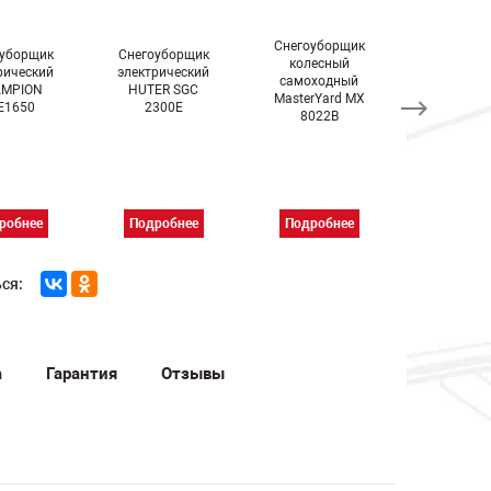
Снегоуборщик
Снегоубо
оуборщик
Снегоуборщик
колесный
колесн
рический
электрический
самоходный
самоход
MPION
HUTER SGC
MasterYard MX
MasterYa
E1650
2300E
8022B
8522
робнее
Подробнее
Подробнее
Подроб
ся:
а
Гарантия
Отзывы