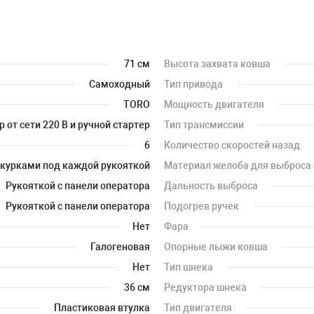
71 см
Высота захвата ковша
Самоходный
Тип привода
TORO
Мощность двигателя
 от сети 220 В и ручной стартер
Тип трансмиссии
6
Количество скоростей назад
курками под каждой рукояткой
Материал желоба для выброса 
Рукояткой с панели оператора
Дальность выброса
Рукояткой с панели оператора
Подогрев ручек
Нет
Фара
Галогеновая
Опорные лыжи ковша
Нет
Тип шнека
36 см
Редуктора шнека
Пластиковая втулка
Тип двигателя