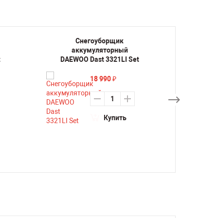
Снегоуборщик
аккумуляторный
а
t
DAEWOO Dast 3321LI Set
DAE
18 990
₽
Купить