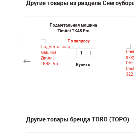
Другие товары из раздела Снегоубо
ик
Подметальная машина
ходный
ZimAni TK48 Pro
 01-
По запросу
3
0
₽
Купить
ть
Другие товары бренда TORO (ТОРО)