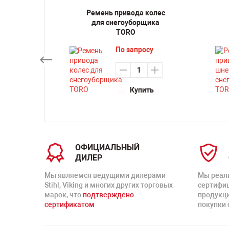
 со
Ремень привода колес
ля
для снегоуборщика
 TORO
TORO
По запросу
су
Купить
ть
ОФИЦИАЛЬНЫЙ
ДИЛЕР
Мы являемся ведущими дилерами
Мы реал
Stihl, Viking и многих других торговых
сертифи
марок, что
подтверждено
продукц
сертификатом
покупки 