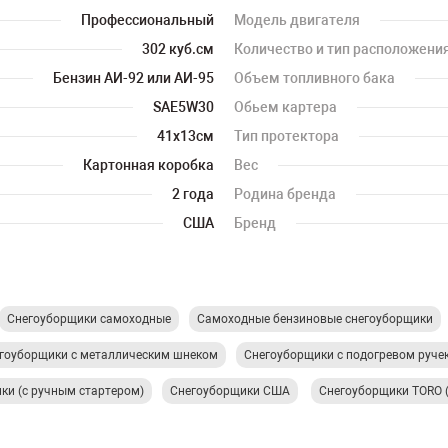
Профессиональный
Модель двигателя
302 куб.см
Количество и тип расположени
Бензин АИ-92 или АИ-95
Объем топливного бака
SAE5W30
Обьем картера
41x13см
Тип протектора
Картонная коробка
Вес
2 года
Родина бренда
США
Бренд
Снегоуборщики самоходные
Самоходные бензиновые снегоуборщики
гоуборщики с металлическим шнеком
Снегоуборщики с подогревом руче
ки (с ручным стартером)
Снегоуборщики США
Снегоуборщики TORO 