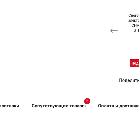
Снегоуборщик
Снегоуборщик
негоуборщик
Снег
колесный
колесный
колесный
элект
самоходный
самоходный
есамоходный
CHA
YARD FOX Basic
ИНТЕРСКОЛ
TRIOT PS 301
ST
6652E
СМБ-56/7М
Подробнее
Подробнее
Подробнее
Под
Поделить
5
поставки
Сопутствующие товары
Оплата и доставк