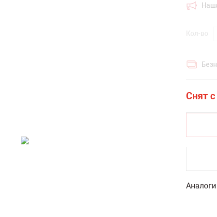
Наш
Кол-во
Безн
Аналоги