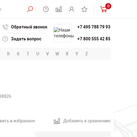
0
Обратный звонок
+7 495 788 79 93
Задать вопрос
+7 800 555 42 85
R
S
T
U
V
W
X
Y
Z
38826
вить в избранное
Добавить к сравнению