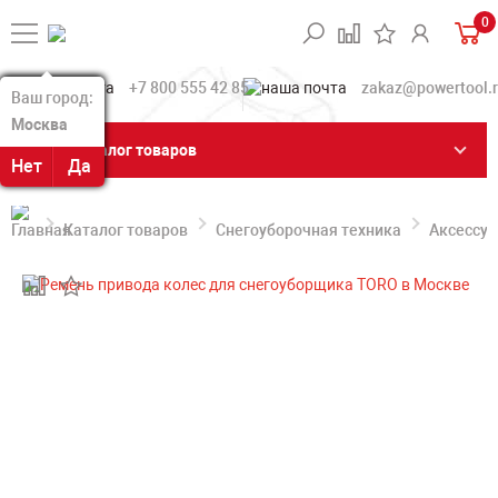
0
+7 800 555 42 85
zakaz@powertool.
Ваш город:
Ваш город:
Москва
Москва
Каталог товаров
Нет
Нет
Да
Да
Каталог товаров
Снегоуборочная техника
Аксессуа