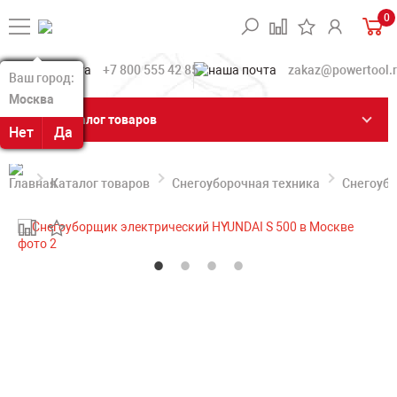
0
+7 800 555 42 85
zakaz@powertool.
Ваш город:
Ваш город:
Москва
Москва
Каталог товаров
Нет
Нет
Да
Да
Каталог товаров
Снегоуборочная техника
Снегоуб