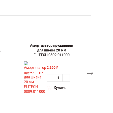
Амортизатор пружинный
Апп
А
для шнека 20 мм
резк
ELITECH 0809.011000
2 290
₽
Купить