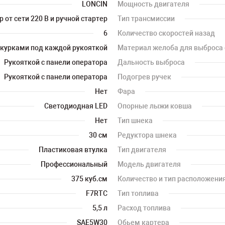
LONCIN
Мощность двигателя
 от сети 220 В и ручной стартер
Тип трансмиссии
6
Количество скоростей назад
курками под каждой рукояткой
Материал желоба для выброса 
Рукояткой с панели оператора
Дальность выброса
Рукояткой с панели оператора
Подогрев ручек
Нет
Фара
Светодиодная LED
Опорные лыжи ковша
Нет
Тип шнека
30 см
Редуктора шнека
Пластиковая втулка
Тип двигателя
Профессиональный
Модель двигателя
375 куб.см
Количество и тип расположени
F7RTC
Тип топлива
5,5 л
Расход топлива
SAE5W30
Обьем картера