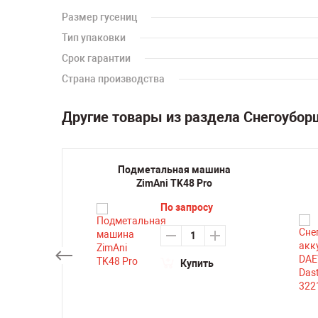
Размер гусениц
Тип упаковки
Срок гарантии
Страна производства
Другие товары из раздела Снегоубо
ик
Подметальная машина
ходный
ZimAni TK48 Pro
 01-
По запросу
3
0
₽
Купить
ть