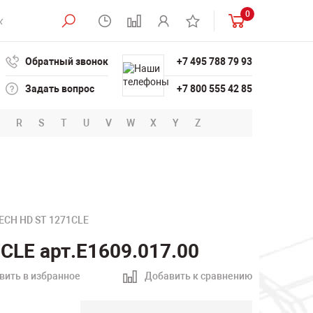
0
Обратный звонок
+7 495 788 79 93
Задать вопрос
+7 800 555 42 85
R
S
T
U
V
W
X
Y
Z
ECH HD ST 1271CLE
CLE арт.E1609.017.00
вить в избранное
Добавить к сравнению