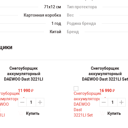
71х12 см
Тип протектора
Картонная коробка
Вес
1 год
Родина бренда
Китай
Бренд
рщики
Снегоуборщик
Снегоуборщик
аккумуляторный
аккумуляторный
DAEWOO Dast 3221LI
DAEWOO Dast 3221LI Se
11 990
16 990
₽
₽
Купить
Купить