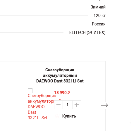
Зимний
120 кг
Россия
ELITECH (ЭЛИТЕХ)
Снегоуборщик
аккумуляторный
а
t
DAEWOO Dast 3321LI Set
DAE
18 990
₽
Купить