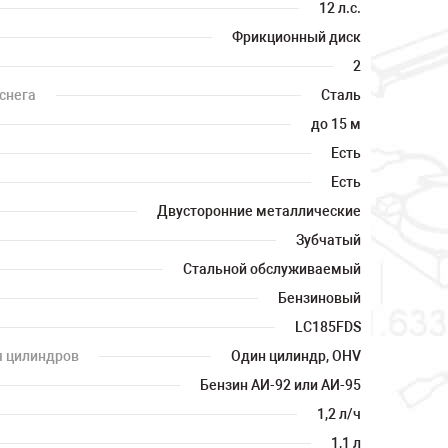
12 л.с.
Фрикционный диск
2
снега
Сталь
до 15 м
Есть
Есть
Двусторонние металлические
Зубчатый
Стальной обслуживаемый
Бензиновый
LC185FDS
я цилиндров
Один цилиндр, OHV
Бензин АИ-92 или АИ-95
1,2 л/ч
1,1 л