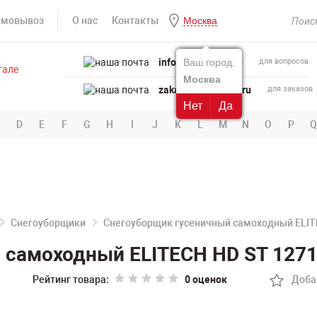
амовывоз
О нас
Контакты
Москва
info@powertool.ru
Ваш город:
для вопросов
Москва
zakaz@powertool.ru
для заказов
Нет
Да
D
E
F
G
H
I
J
K
L
M
N
O
P
Q
Снегоуборщики
Снегоуборщик гусеничный самоходный ELIT
самоходный ELITECH HD ST 1271
Рейтинг товара:
0 оценок
Доба