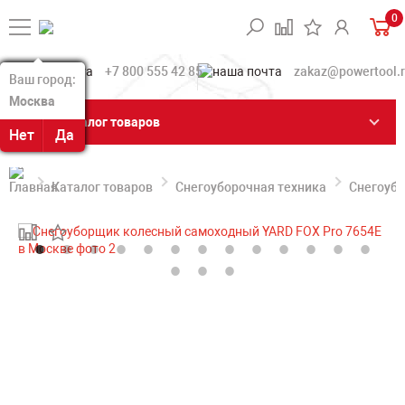
0
+7 800 555 42 85
zakaz@powertool.
Ваш город:
Ваш город:
Москва
Москва
Каталог товаров
Нет
Нет
Да
Да
Каталог товаров
Снегоуборочная техника
Снегоуб