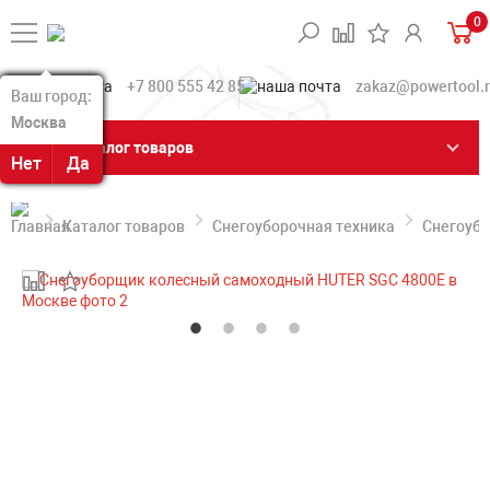
0
+7 800 555 42 85
zakaz@powertool.
Ваш город:
Ваш город:
Москва
Москва
Каталог товаров
Нет
Нет
Да
Да
Каталог товаров
Снегоуборочная техника
Снегоуб