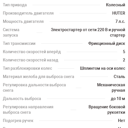
Тип привода
Колесный
Производитель двигателя
HUTER
Мощность двигателя
7 л.с.
Система
Электростартер от сети 220 В и ручной
запуска
стартер
Тип трансмиссии
Фрикционный диск
Количество скоростей вперёд
5
Количество скоростей назад
2
Тип разблокировки колес
Шплинтом на оси колес
Материал желоба для выброса снега
Сталь
Регулировка дальности выброса
Механическая
снега
ручная
Дальность выброса
до 10 м
Регулировка направления
Вращение боковой
выброса снега
рукоятки
Подогрев ручек
Нет