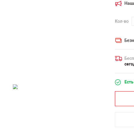
Наш
Кол-во
Безн
Бесп
сего
Есть