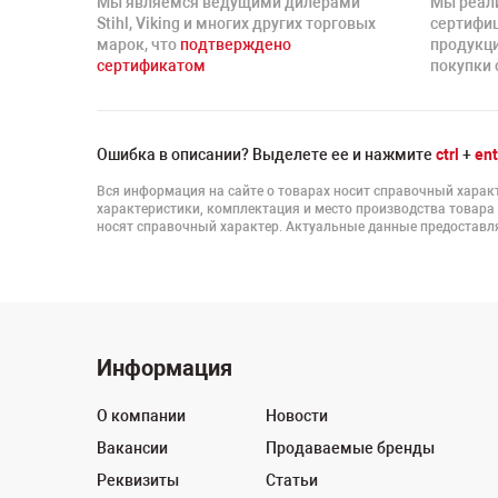
Мы являемся ведущими дилерами
Мы реал
Stihl, Viking и многих других торговых
сертифи
марок, что
подтверждено
продукц
сертификатом
покупки 
Ошибка в описании? Выделете ее и нажмите
ctrl
+
ent
Вся информация на сайте о товарах носит справочный характ
характеристики, комплектация и место производства товара
носят справочный характер. Актуальные данные предоставля
Информация
О компании
Новости
Вакансии
Продаваемые бренды
Реквизиты
Статьи