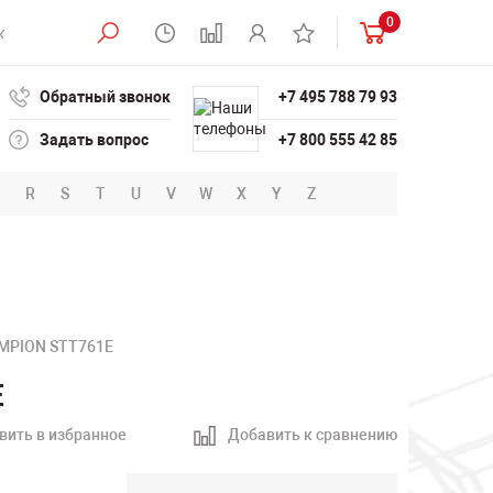
0
Обратный звонок
+7 495 788 79 93
Задать вопрос
+7 800 555 42 85
R
S
T
U
V
W
X
Y
Z
MPION STT761E
E
вить в избранное
Добавить к сравнению