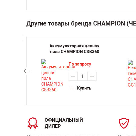
Другие товары бренда CHAMPION (
ная
Аккумуляторная цепная
-16
пила CHAMPION CSB360
су
По запросу
ть
Купить
ОФИЦИАЛЬНЫЙ
ДИЛЕР