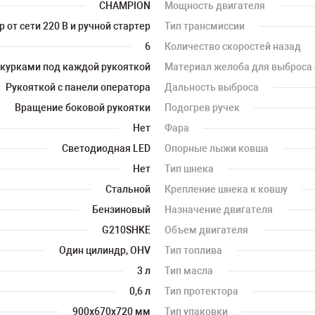
CHAMPION
Мощность двигателя
 от сети 220 В и ручной стартер
Тип трансмиссии
6
Количество скоростей назад
курками под каждой рукояткой
Материал желоба для выброса 
Рукояткой с панели оператора
Дальность выброса
Вращение боковой рукоятки
Подогрев ручек
Нет
Фара
Светодиодная LED
Опорные лыжи ковша
Нет
Тип шнека
Стальной
Крепление шнека к ковшу
Бензиновый
Назначение двигателя
G210SHKE
Объем двигателя
Один цилиндр, OHV
Тип топлива
3 л
Тип масла
0,6 л
Тип протектора
900х670х720 мм
Тип упаковки