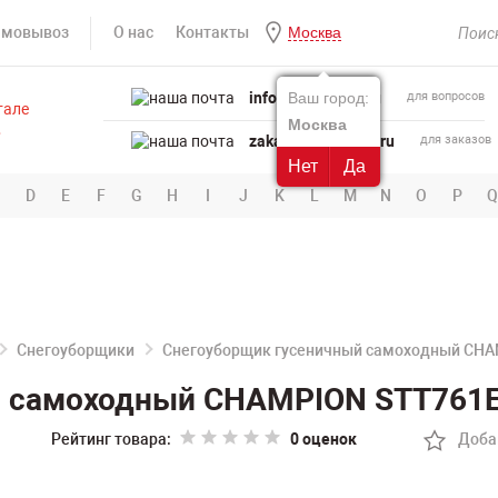
амовывоз
О нас
Контакты
Москва
info@powertool.ru
Ваш город:
для вопросов
Москва
zakaz@powertool.ru
для заказов
Нет
Да
D
E
F
G
H
I
J
K
L
M
N
O
P
Q
Снегоуборщики
Снегоуборщик гусеничный самоходный CHA
й самоходный CHAMPION STT761
Рейтинг товара:
0 оценок
Доба