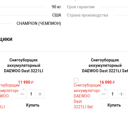
90 кг
Срок гарантии
США
Страна производства
CHAMPION (ЧЕМПИОН)
рщики
Снегоуборщик
Снегоуборщик
аккумуляторный
аккумуляторный
DAEWOO Dast 3221LI
DAEWOO Dast 3221LI Se
11 990
16 990
₽
₽
Купить
Купить