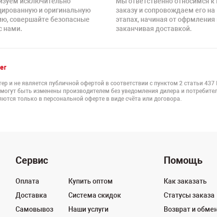
изуем исключительно
Мы ответственно относимся к
цированную и оригинальную
заказу и сопровождаем его на
ию, совершайте безопасные
этапах, начиная от офрмления 
с нами.
заканчивая доставкой.
er
ер и не является публичной офертой в соответствии с пунктом 2 статьи 437
 могут быть изменены производителем без уведомления дилера и потребител
ются только в персональной оферте в виде счёта или договора.
Сервис
Помощь
Оплата
Купить оптом
Как заказать
Доставка
Система скидок
Статусы заказа
Самовывоз
Наши услуги
Возврат и обме