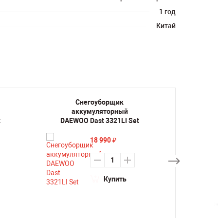
1 год
Китай
Снегоуборщик
аккумуляторный
а
t
DAEWOO Dast 3321LI Set
DAE
18 990
₽
Купить