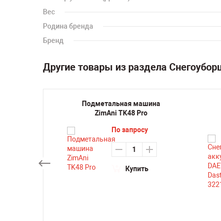
Вес
Родина бренда
Бренд
Другие товары из раздела Снегоубо
ик
Подметальная машина
ходный
ZimAni TK48 Pro
 01-
По запросу
3
0
₽
Купить
ть