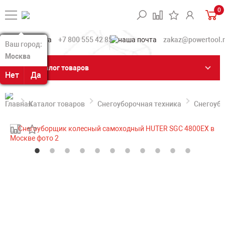
0
+7 800 555 42 85
zakaz@powertool.
Ваш город:
Ваш город:
Москва
Москва
Каталог товаров
Нет
Нет
Да
Да
Каталог товаров
Снегоуборочная техника
Снегоуб