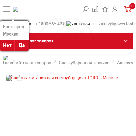
0
+7 800 555 42 85
zakaz@powertool.
Ваш город:
Ваш город:
Москва
Москва
Каталог товаров
Нет
Нет
Да
Да
Каталог товаров
Снегоуборочная техника
Аксессуа