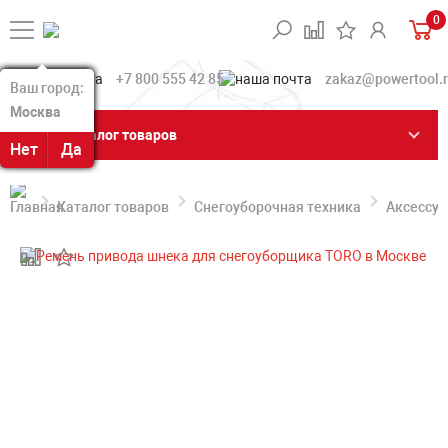
0
+7 800 555 42 85
zakaz@powertool.
Ваш город:
Ваш город:
Москва
Москва
Каталог товаров
Нет
Нет
Да
Да
Каталог товаров
Снегоуборочная техника
Аксессуа